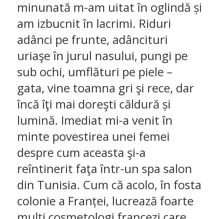
minunată m-am uitat în oglindă și
am izbucnit în lacrimi. Riduri
adânci pe frunte, adâncituri
uriaşe în jurul nasului, pungi pe
sub ochi, umflături pe piele –
gata, vine toamna gri şi rece, dar
încă îţi mai doreşti căldură și
lumină. Imediat mi-a venit în
minte povestirea unei femei
despre cum aceasta şi-a
reîntinerit faţa într-un spa salon
din Tunisia. Cum că acolo, în fosta
colonie a Franței, lucrează foarte
mulţi cosmetologi francezi care